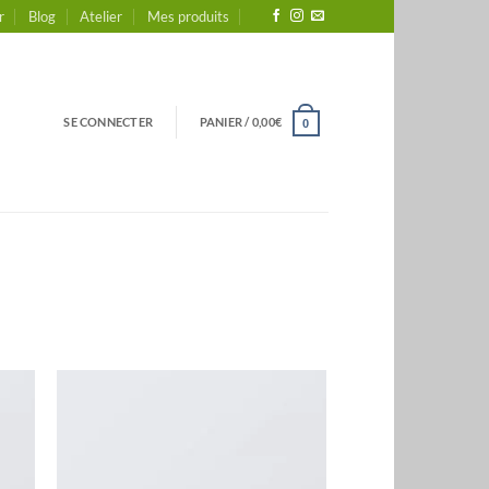
r
Blog
Atelier
Mes produits
SE CONNECTER
PANIER /
0,00
€
0