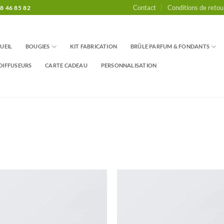
Contact
Conditions de retou
8 46 85 82
UEIL
BOUGIES
KIT FABRICATION
BRÛLE PARFUM & FONDANTS
DIFFUSEURS
CARTE CADEAU
PERSONNALISATION