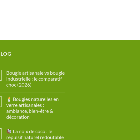
BLOG
Bougie artisanale vs bougie
industrielle : le comparatif
choc (2026)
Aucun
commentaire
Bougies naturelles en
sur
Bougie
verre artisanales :
artisanale
ambiance, bien-être &
vs
bougie
décoration
industrielle
:
Aucun
le
commentaire
La noix de coco : le
sur
comparatif
choc
répulsif naturel redoutable
Bougies
(2026)