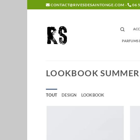
Passer
CONTACT@RIVESDESAINTONGE.COM -
06 5
au
contenu
ACC
PARFUMS 
LOOKBOOK SUMMER
TOUT
DESIGN
LOOKBOOK