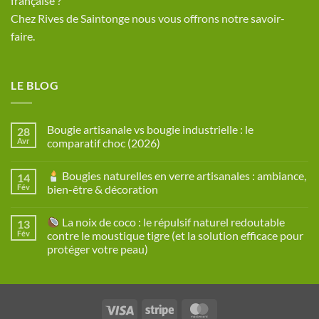
française ?
Chez Rives de Saintonge nous vous offrons notre savoir-
faire.
LE BLOG
Bougie artisanale vs bougie industrielle : le
28
Avr
comparatif choc (2026)
Aucun
commentaire
Bougies naturelles en verre artisanales : ambiance,
14
sur
Bougie
Fév
bien-être & décoration
artisanale
vs
Aucun
bougie
commentaire
La noix de coco : le répulsif naturel redoutable
13
industrielle
sur
:
Fév
contre le moustique tigre (et la solution efficace pour
le
Bougies
protéger votre peau)
comparatif
naturelles
choc
en
Aucun
(2026)
verre
commentaire
artisanales
sur
:
ambiance,
La
bien-
Visa
Stripe
MasterCard
noix
être
de