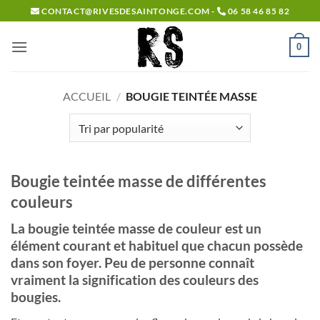
Passer
CONTACT@RIVESDESAINTONGE.COM -
06 58 46 85 82
au
contenu
0
ACCUEIL
/
BOUGIE TEINTÉE MASSE
Bougie teintée masse de différentes
couleurs
La bougie teintée masse de couleur est un
élément courant et habituel que chacun possède
dans son foyer. Peu de personne connaît
vraiment la signification des couleurs des
bougies.