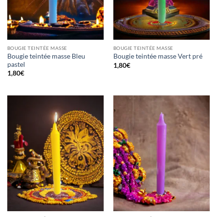
BOUGIE TEINTÉE MASSE
BOUGIE TEINTÉE MASSE
Bougie teintée masse Bleu
Bougie teintée masse Vert pré
pastel
1,80
€
1,80
€