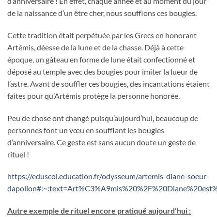
d’anniversaire ! En effet, chaque année et au moment du jour
de la naissance d’un être cher, nous soufflons ces bougies.
Cette tradition était perpétuée par les Grecs en honorant
Artémis, déesse de la lune et de la chasse. Déjà à cette
époque, un gâteau en forme de lune était confectionné et
déposé au temple avec des bougies pour imiter la lueur de
l’astre. Avant de souffler ces bougies, des incantations étaient
faites pour qu’Artémis protège la personne honorée.
Peu de chose ont changé puisqu’aujourd’hui, beaucoup de
personnes font un vœu en soufflant les bougies
d’anniversaire. Ce geste est sans aucun doute un geste de
rituel !
https://eduscol.education.fr/odysseum/artemis-diane-soeur-
dapollon#:~:text=Art%C3%A9mis%20%2F%20Diane%20est
Autre exemple de rituel encore pratiqué aujourd’hui :