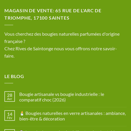
MAGASIN DE VENTE: 65 RUE DE L'ARC DE
TRIOMPHE, 17100 SAINTES
​Vous cherchez des bougies naturelles parfumées d'origine
française ?
Chez Rives de Saintonge nous vous offrons notre savoir-
faire.
LE BLOG
Bougie artisanale vs bougie industrielle : le
28
Avr
comparatif choc (2026)
Aucun
commentaire
Bougies naturelles en verre artisanales : ambiance,
14
sur
Bougie
Fév
bien-être & décoration
artisanale
vs
Aucun
bougie
commentaire