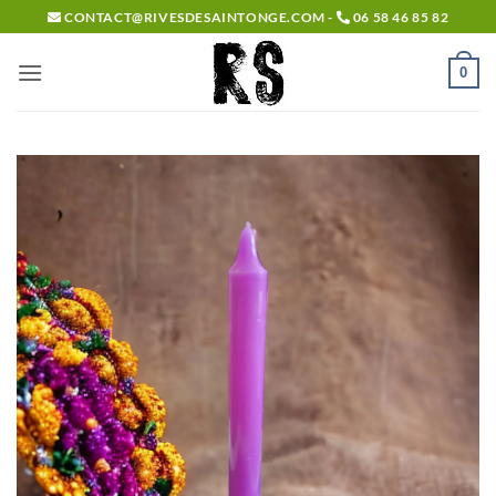
Passer
CONTACT@RIVESDESAINTONGE.COM -
06 58 46 85 82
au
contenu
0