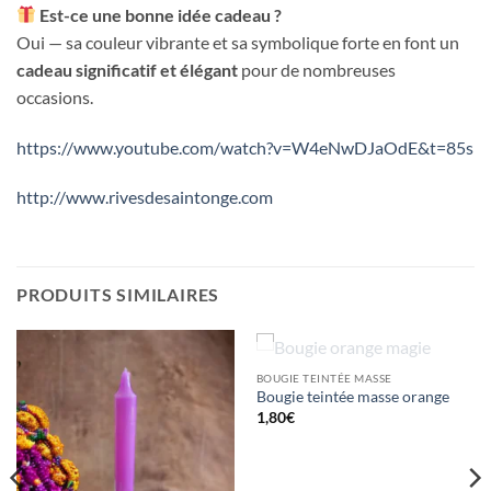
Est-ce une bonne idée cadeau ?
Oui — sa couleur vibrante et sa symbolique forte en font un
cadeau significatif et élégant
pour de nombreuses
occasions.
https://www.youtube.com/watch?v=W4eNwDJaOdE&t=85s
http://www.rivesdesaintonge.com
PRODUITS SIMILAIRES
RUPTURE DE STOCK
BOUGIE TEINTÉE MASSE
Bougie teintée masse orange
1,80
€