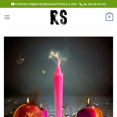
Passer
CONTACT@RIVESDESAINTONGE.COM -
06 58 46 85 82
au
contenu
0