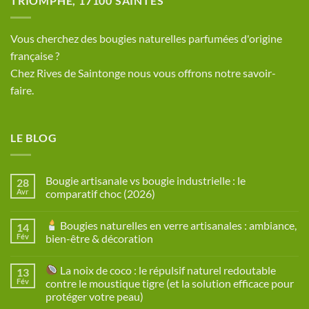
TRIOMPHE, 17100 SAINTES
​Vous cherchez des bougies naturelles parfumées d'origine
française ?
Chez Rives de Saintonge nous vous offrons notre savoir-
faire.
LE BLOG
Bougie artisanale vs bougie industrielle : le
28
Avr
comparatif choc (2026)
Aucun
commentaire
Bougies naturelles en verre artisanales : ambiance,
14
sur
Bougie
Fév
bien-être & décoration
artisanale
vs
Aucun
bougie
commentaire
La noix de coco : le répulsif naturel redoutable
13
industrielle
sur
:
Fév
contre le moustique tigre (et la solution efficace pour
le
Bougies
protéger votre peau)
comparatif
naturelles
choc
en