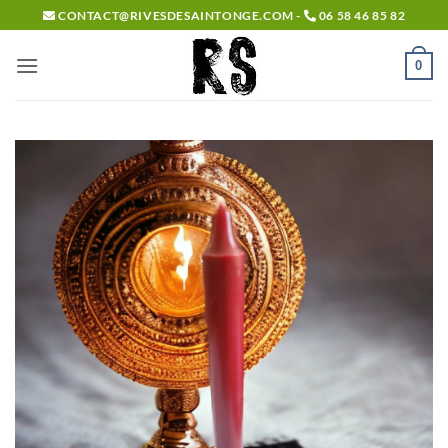
Passer
CONTACT@RIVESDESAINTONGE.COM -
06 58 46 85 82
au
contenu
0