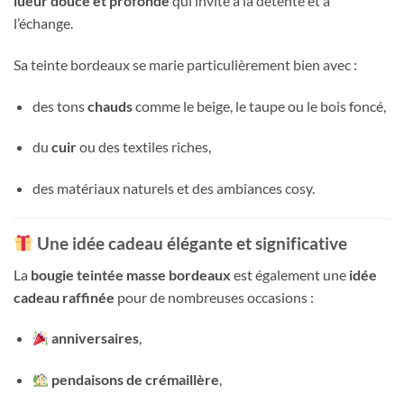
lueur douce et profonde
qui invite à la détente et à
l’échange.
Sa teinte bordeaux se marie particulièrement bien avec :
des tons
chauds
comme le beige, le taupe ou le bois foncé,
du
cuir
ou des textiles riches,
des matériaux naturels et des ambiances cosy.
Une idée cadeau élégante et significative
La
bougie teintée masse bordeaux
est également une
idée
cadeau raffinée
pour de nombreuses occasions :
anniversaires
,
pendaisons de crémaillère
,