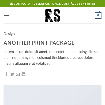
Passer
CONTACT@RIVESDESAINTONGE.COM -
06 58 46 85 82
au
contenu
0
Design
ANOTHER PRINT PACKAGE
Lorem ipsum dolor sit amet, consectetuer adipiscing elit, sed
diam nonummy nibh euismod tincidunt ut laoreet dolore
magna aliquam erat volutpat.