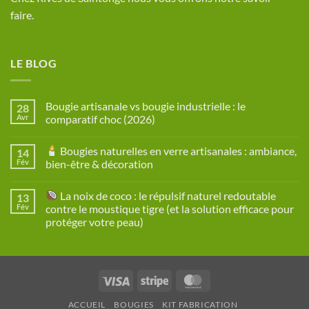
faire.
LE BLOG
Bougie artisanale vs bougie industrielle : le
28
Avr
comparatif choc (2026)
Aucun
commentaire
Bougies naturelles en verre artisanales : ambiance,
14
sur
Bougie
Fév
bien-être & décoration
artisanale
vs
Aucun
bougie
commentaire
La noix de coco : le répulsif naturel redoutable
13
industrielle
sur
:
Fév
contre le moustique tigre (et la solution efficace pour
le
Bougies
protéger votre peau)
comparatif
naturelles
choc
en
Aucun
(2026)
verre
commentaire
artisanales
sur
:
ambiance,
La
bien-
Visa
Stripe
MasterCard
noix
être
de
&
coco
décoration
ACCUEIL
BOUGIES
KIT FABRICATION
: