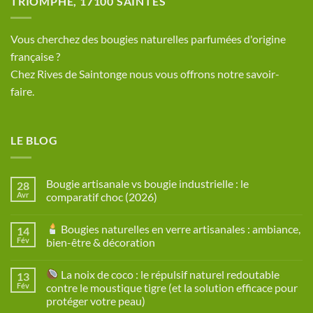
TRIOMPHE, 17100 SAINTES
​Vous cherchez des bougies naturelles parfumées d'origine
française ?
Chez Rives de Saintonge nous vous offrons notre savoir-
faire.
LE BLOG
Bougie artisanale vs bougie industrielle : le
28
Avr
comparatif choc (2026)
Aucun
commentaire
Bougies naturelles en verre artisanales : ambiance,
14
sur
Bougie
Fév
bien-être & décoration
artisanale
vs
Aucun
bougie
commentaire
La noix de coco : le répulsif naturel redoutable
13
industrielle
sur
:
Fév
contre le moustique tigre (et la solution efficace pour
le
Bougies
protéger votre peau)
comparatif
naturelles
choc
en