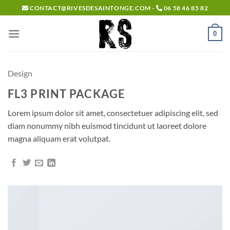
Passer
CONTACT@RIVESDESAINTONGE.COM -
06 58 46 85 82
au
contenu
0
Design
FL3 PRINT PACKAGE
Lorem ipsum dolor sit amet, consectetuer adipiscing elit, sed
diam nonummy nibh euismod tincidunt ut laoreet dolore
magna aliquam erat volutpat.