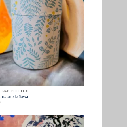
E NATURELLE LUXE
e naturelle Suwa
€