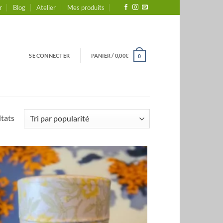
r
Blog
Atelier
Mes produits
SE CONNECTER
PANIER /
0,00
€
0
Trié
ltats
par
popularité