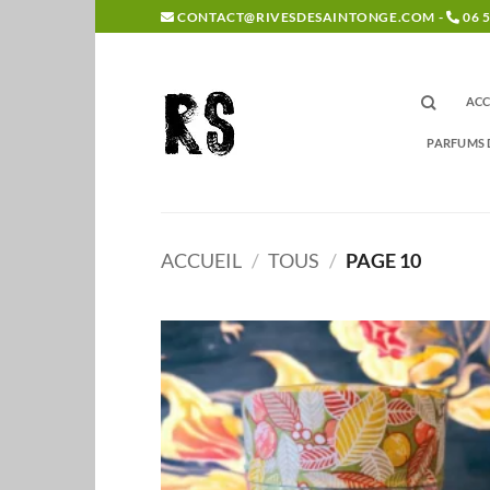
Passer
CONTACT@RIVESDESAINTONGE.COM -
06 5
au
contenu
ACC
PARFUMS 
ACCUEIL
/
TOUS
/
PAGE 10