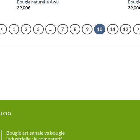
Bougie naturelle Awu
Bougie
39,00
€
39,00
1
2
3
…
7
8
9
10
11
12
BLOG
Bougie artisanale vs bougie
industrielle : le comparatif