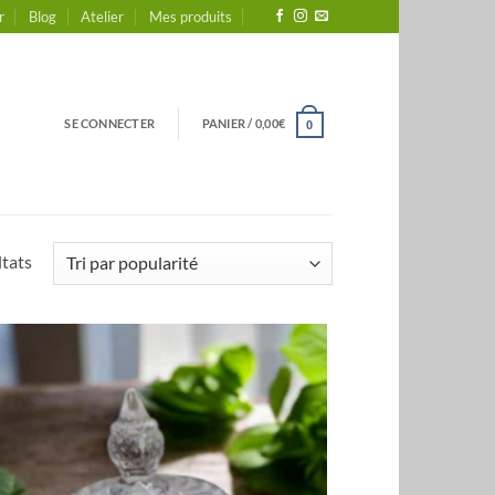
r
Blog
Atelier
Mes produits
SE CONNECTER
PANIER /
0,00
€
0
Trié
ltats
par
popularité