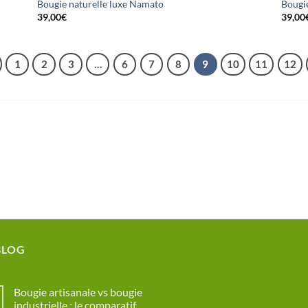
Bougie naturelle luxe Namato
Bougie
39,00
€
39,00
1
2
3
…
6
7
8
9
10
11
12
BLOG
Bougie artisanale vs bougie
industrielle : le comparatif