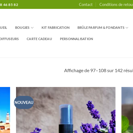
Contact
Conditions de retou
8 46 85 82
UEIL
BOUGIES
KIT FABRICATION
BRÛLE PARFUM & FONDANTS
DIFFUSEURS
CARTE CADEAU
PERSONNALISATION
Affichage de 97–108 sur 142 résu
NOUVEAU