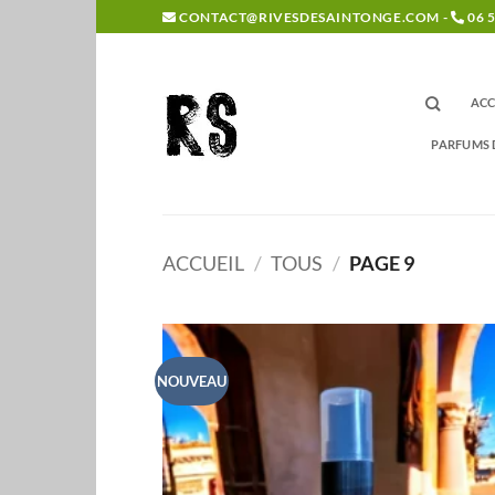
Passer
CONTACT@RIVESDESAINTONGE.COM -
06 5
au
contenu
ACC
PARFUMS 
ACCUEIL
/
TOUS
/
PAGE 9
NOUVEAU