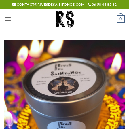
Passer
CONTACT@RIVESDESAINTONGE.COM -
06 58 46 85 82
au
contenu
0