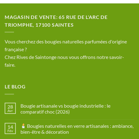
MAGASIN DE VENTE: 65 RUE DE L'ARC DE
TRIOMPHE, 17100 SAINTES
​Vous cherchez des bougies naturelles parfumées d'origine
française ?
Chez Rives de Saintonge nous vous offrons notre savoir-
faire.
LE BLOG
Bougie artisanale vs bougie industrielle : le
28
Avr
comparatif choc (2026)
Aucun
commentaire
Bougies naturelles en verre artisanales : ambiance,
14
sur
Bougie
Fév
bien-être & décoration
artisanale
vs
Aucun