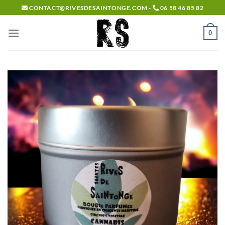
Passer
CONTACT@RIVESDESAINTONGE.COM -
06 58 46 85 82
au
contenu
0