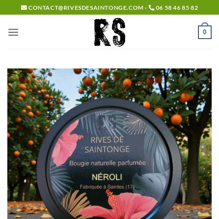
Passer
CONTACT@RIVESDESAINTONGE.COM -
06 58 46 85 82
au
contenu
0