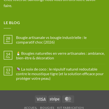
faire.
LE BLOG
Bougie artisanale vs bougie industrielle : le
28
Avr
comparatif choc (2026)
Aucun
commentaire
Bougies naturelles en verre artisanales : ambiance,
14
sur
Bougie
Fév
bien-être & décoration
artisanale
vs
Aucun
bougie
commentaire
La noix de coco : le répulsif naturel redoutable
13
industrielle
sur
:
Fév
contre le moustique tigre (et la solution efficace pour
le
Bougies
protéger votre peau)
comparatif
naturelles
choc
en
Aucun
(2026)
verre
commentaire
artisanales
sur
:
ambiance,
La
bien-
Visa
Stripe
MasterCard
noix
être
de
&
coco
décoration
ACCUEIL
BOUGIES
KIT FABRICATION
: