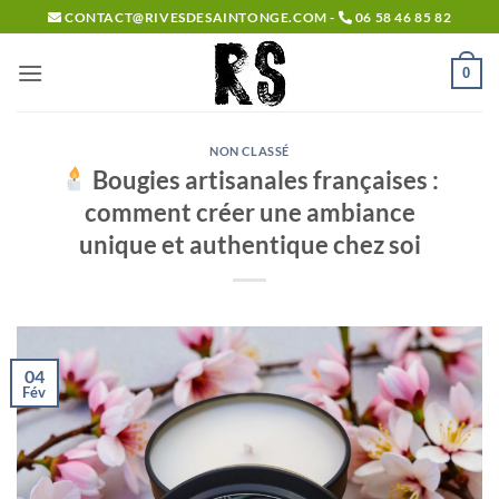
Passer
CONTACT@RIVESDESAINTONGE.COM -
06 58 46 85 82
au
contenu
0
NON CLASSÉ
Bougies artisanales françaises :
comment créer une ambiance
unique et authentique chez soi
04
Fév