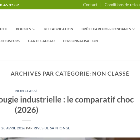
Contact
Conditions de retou
8 46 85 82
UEIL
BOUGIES
KIT FABRICATION
BRÛLE PARFUM & FONDANTS
DIFFUSEURS
CARTE CADEAU
PERSONNALISATION
ARCHIVES PAR CATÉGORIE:
NON CLASSÉ
NON CLASSÉ
ougie industrielle : le comparatif choc
(2026)
E
28 AVRIL 2026
PAR
RIVES DE SAINTONGE