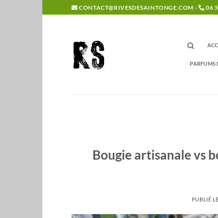
Passer
CONTACT@RIVESDESAINTONGE.COM -
06 5
au
contenu
ACC
PARFUMS 
Bougie artisanale vs b
PUBLIÉ L