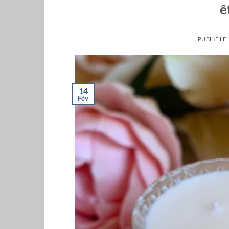
ê
PUBLIÉ LE
14
Fév