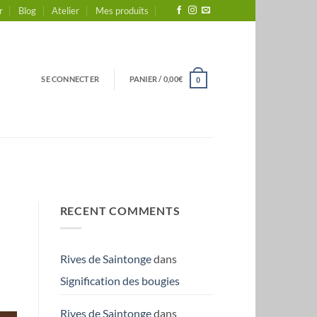
r
Blog
Atelier
Mes produits
SE CONNECTER
PANIER /
0,00
€
0
RECENT COMMENTS
Rives de Saintonge
dans
Signification des bougies
Rives de Saintonge
dans