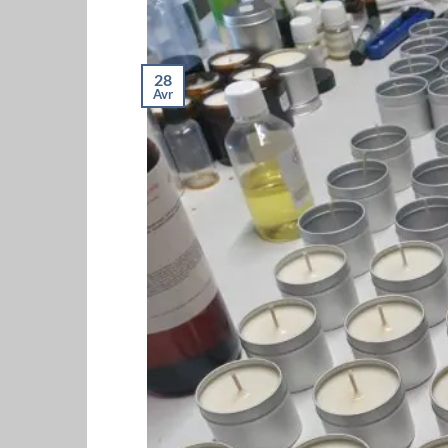
28
Avr