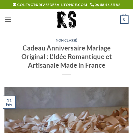
Passer
CONTACT@RIVESDESAINTONGE.COM -
06 58 46 85 82
au
contenu
0
NON CLASSÉ
Cadeau Anniversaire Mariage
Original : L’Idée Romantique et
Artisanale Made in France
11
Fév