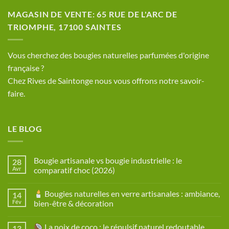
MAGASIN DE VENTE: 65 RUE DE L'ARC DE
TRIOMPHE, 17100 SAINTES
​Vous cherchez des bougies naturelles parfumées d'origine
française ?
Chez Rives de Saintonge nous vous offrons notre savoir-
faire.
LE BLOG
Bougie artisanale vs bougie industrielle : le
28
Avr
comparatif choc (2026)
Aucun
commentaire
Bougies naturelles en verre artisanales : ambiance,
14
sur
Bougie
Fév
bien-être & décoration
artisanale
vs
Aucun
bougie
commentaire
La noix de coco : le répulsif naturel redoutable
13
industrielle
sur