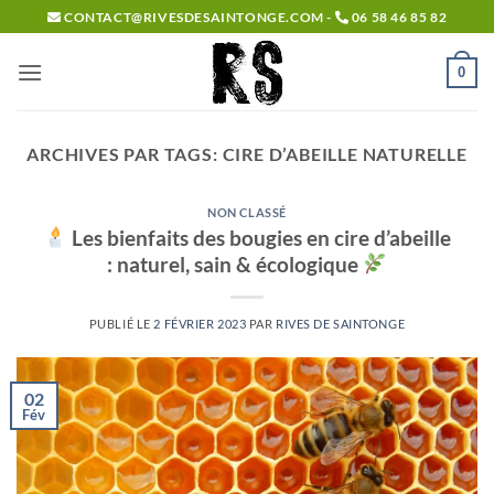
Passer
CONTACT@RIVESDESAINTONGE.COM -
06 58 46 85 82
au
contenu
0
ARCHIVES PAR TAGS:
CIRE D’ABEILLE NATURELLE
NON CLASSÉ
Les bienfaits des bougies en cire d’abeille
: naturel, sain & écologique
PUBLIÉ LE
2 FÉVRIER 2023
PAR
RIVES DE SAINTONGE
02
Fév