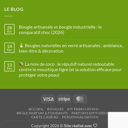
LE BLOG
Bougie artisanale vs bougie industrielle : le
28
Avr
comparatif choc (2026)
Aucun
commentaire
Bougies naturelles en verre artisanales : ambiance,
14
sur
Bougie
Fév
bien-être & décoration
artisanale
vs
Aucun
bougie
commentaire
La noix de coco : le répulsif naturel redoutable
13
industrielle
sur
:
Fév
contre le moustique tigre (et la solution efficace pour
le
Bougies
protéger votre peau)
comparatif
naturelles
choc
en
Aucun
(2026)
verre
commentaire
artisanales
sur
:
ambiance,
La
bien-
Visa
Stripe
MasterCard
noix
être
de
&
coco
décoration
ACCUEIL
BOUGIES
KIT FABRICATION
:
BRÛLE PARFUM & FONDANTS
PARFUMS DIFFUSEURS
le
CARTE CADEAU
PERSONNALISATION
répulsif
naturel
redoutable
Copyright 2026 ©
Site réalisé avec