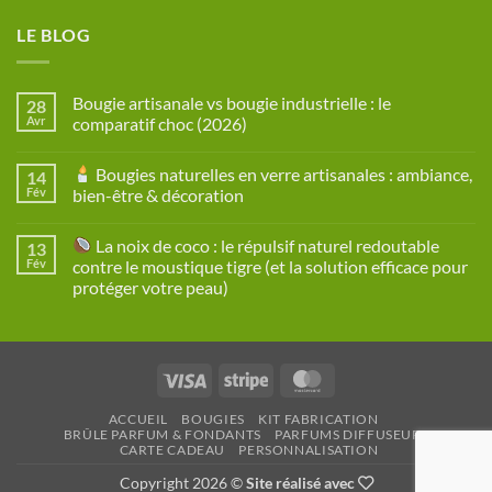
LE BLOG
Bougie artisanale vs bougie industrielle : le
28
Avr
comparatif choc (2026)
Aucun
commentaire
Bougies naturelles en verre artisanales : ambiance,
14
sur
Bougie
Fév
bien-être & décoration
artisanale
vs
Aucun
bougie
commentaire
La noix de coco : le répulsif naturel redoutable
13
industrielle
sur
:
Fév
contre le moustique tigre (et la solution efficace pour
le
Bougies
protéger votre peau)
comparatif
naturelles
choc
en
Aucun
(2026)
verre
commentaire
artisanales
sur
:
ambiance,
La
bien-
Visa
Stripe
MasterCard
noix
être
de
&
coco
décoration
ACCUEIL
BOUGIES
KIT FABRICATION
:
BRÛLE PARFUM & FONDANTS
PARFUMS DIFFUSEURS
le
CARTE CADEAU
PERSONNALISATION
répulsif
naturel
redoutable
Copyright 2026 ©
Site réalisé avec