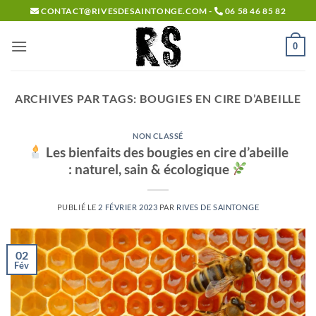
Passer
CONTACT@RIVESDESAINTONGE.COM -
06 58 46 85 82
au
contenu
0
ARCHIVES PAR TAGS:
BOUGIES EN CIRE D’ABEILLE
NON CLASSÉ
Les bienfaits des bougies en cire d’abeille
: naturel, sain & écologique
PUBLIÉ LE
2 FÉVRIER 2023
PAR
RIVES DE SAINTONGE
02
Fév