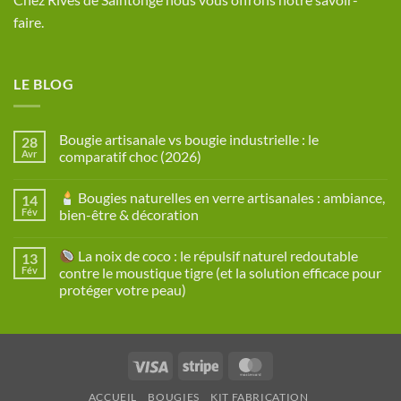
faire.
LE BLOG
Bougie artisanale vs bougie industrielle : le
28
Avr
comparatif choc (2026)
Aucun
commentaire
Bougies naturelles en verre artisanales : ambiance,
14
sur
Bougie
Fév
bien-être & décoration
artisanale
vs
Aucun
bougie
commentaire
La noix de coco : le répulsif naturel redoutable
13
industrielle
sur
:
Fév
contre le moustique tigre (et la solution efficace pour
le
Bougies
protéger votre peau)
comparatif
naturelles
choc
en
Aucun
(2026)
verre
commentaire
artisanales
sur
:
ambiance,
La
bien-
Visa
Stripe
MasterCard
noix
être
de
&
coco
décoration
ACCUEIL
BOUGIES
KIT FABRICATION
: