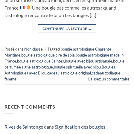
bijou surprise. Cadeau idéal, déco zen et spirituelle made in
France
Une bougie pas comme les autres : quand
l’astrologie rencontre le bijou Les bougies […]
CONTINUER LA LECTURE
→
Posté dans
Non classé
|
Tagged
bougie astrologique Charente-
Maritime
,
bougie astrologique cire de soja
,
bougie astrologique made in
France
,
bougie astrologique Saintes
,
bougie avec bijou artisanale
,
bougie
parfumée signe astrologique
,
bougie spirituelle avec bijou
,
Bougies
Astrologiques avec Bijou
,
cadeau astrologie original
,
cadeau zodiaque
femme
Laissez un commentaire
RECENT COMMENTS
Rives de Saintonge
dans
Signification des bougies