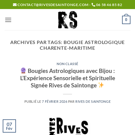
Passer
CONTACT@RIVESDESAINTONGE.COM -
06 58 46 85 82
au
contenu
0
ARCHIVES PAR TAGS:
BOUGIE ASTROLOGIQUE
CHARENTE-MARITIME
NON CLASSÉ
Bougies Astrologiques avec Bijou :
L’Expérience Sensorielle et Spirituelle
Signée Rives de Saintonge
PUBLIÉ LE
7 FÉVRIER 2026
PAR
RIVES DE SAINTONGE
07
Fév