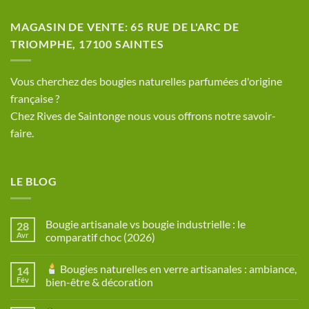
MAGASIN DE VENTE: 65 RUE DE L'ARC DE
TRIOMPHE, 17100 SAINTES
​Vous cherchez des bougies naturelles parfumées d'origine
française ?
Chez Rives de Saintonge nous vous offrons notre savoir-
faire.
LE BLOG
Bougie artisanale vs bougie industrielle : le
28
Avr
comparatif choc (2026)
Aucun
commentaire
Bougies naturelles en verre artisanales : ambiance,
14
sur
Bougie
Fév
bien-être & décoration
artisanale
vs
Aucun
bougie
commentaire