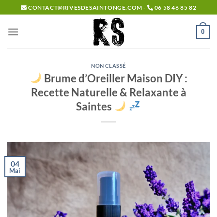
Passer
CONTACT@RIVESDESAINTONGE.COM -
06 58 46 85 82
au
contenu
0
NON CLASSÉ
Brume d’Oreiller Maison DIY :
Recette Naturelle & Relaxante à
Saintes
04
Mai