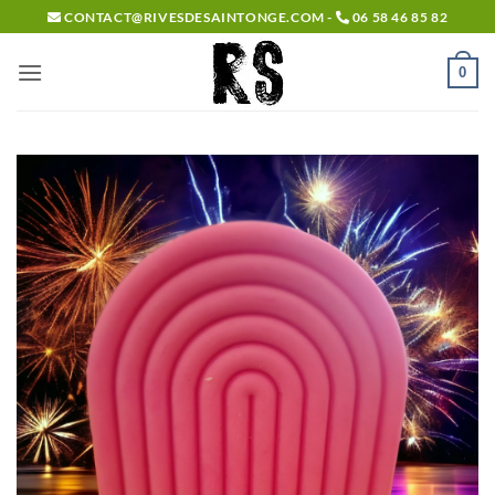
Passer
CONTACT@RIVESDESAINTONGE.COM -
06 58 46 85 82
au
contenu
0