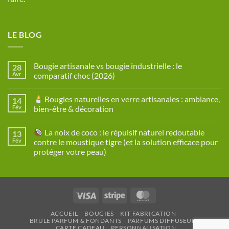
LE BLOG
Bougie artisanale vs bougie industrielle : le
28
Avr
comparatif choc (2026)
Aucun
commentaire
Bougies naturelles en verre artisanales : ambiance,
14
sur
Bougie
Fév
bien-être & décoration
artisanale
vs
Aucun
bougie
commentaire
La noix de coco : le répulsif naturel redoutable
13
industrielle
sur
:
Fév
contre le moustique tigre (et la solution efficace pour
le
Bougies
protéger votre peau)
comparatif
naturelles
choc
en
Aucun
(2026)
verre
commentaire
artisanales
sur
:
ambiance,
La
bien-
Visa
Stripe
MasterCard
noix
être
de
&
coco
décoration
ACCUEIL
BOUGIES
KIT FABRICATION
:
BRÛLE PARFUM & FONDANTS
PARFUMS DIFFUSEURS
le
CARTE CADEAU
PERSONNALISATION
répulsif