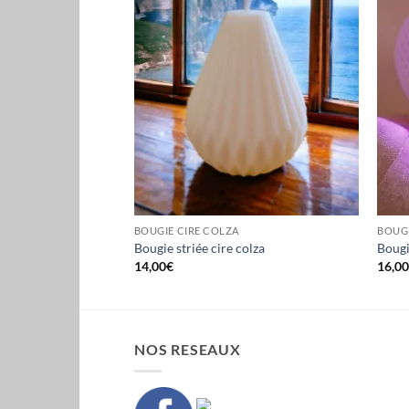
BOUGIE CIRE COLZA
BOUGI
colza
Bougie striée cire colza
Bougi
14,00
€
16,0
NOS RESEAUX