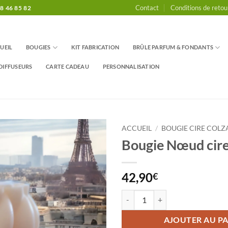
Contact
Conditions de retou
8 46 85 82
UEIL
BOUGIES
KIT FABRICATION
BRÛLE PARFUM & FONDANTS
DIFFUSEURS
CARTE CADEAU
PERSONNALISATION
ACCUEIL
/
BOUGIE CIRE COLZ
Bougie Nœud cire
42,90
€
quantité de Bougie Nœud cire col
AJOUTER AU PA