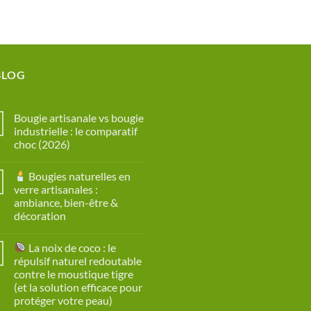
BLOG
Bougie artisanale vs bougie
industrielle : le comparatif
choc (2026)
Aucun
commentaire
Bougies naturelles en
sur
Bougie
verre artisanales :
artisanale
ambiance, bien-être &
vs
bougie
décoration
industrielle
:
Aucun
le
commentaire
La noix de coco : le
sur
comparatif
choc
répulsif naturel redoutable
Bougies
(2026)
contre le moustique tigre
naturelles
en
(et la solution efficace pour
verre
protéger votre peau)
artisanales
: