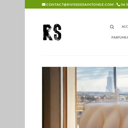
Passer
CONTACT@RIVESDESAINTONGE.COM -
06 5
au
contenu
ACC
PARFUMS 