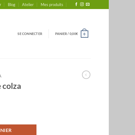
r
Blog
Atelier
Mes produits
SE CONNECTER
PANIER /
0,00
€
0
A
 colza
za
NIER