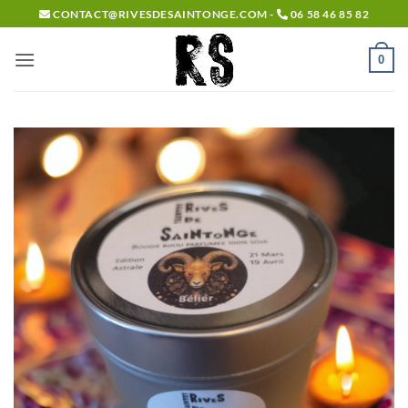
Passer
CONTACT@RIVESDESAINTONGE.COM -
06 58 46 85 82
au
contenu
0