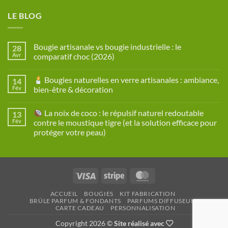
LE BLOG
Bougie artisanale vs bougie industrielle : le
28
Avr
comparatif choc (2026)
Aucun
commentaire
Bougies naturelles en verre artisanales : ambiance,
14
sur
Bougie
Fév
bien-être & décoration
artisanale
vs
Aucun
bougie
commentaire
La noix de coco : le répulsif naturel redoutable
13
industrielle
sur
:
Fév
contre le moustique tigre (et la solution efficace pour
le
Bougies
protéger votre peau)
comparatif
naturelles
choc
en
Aucun
(2026)
verre
commentaire
artisanales
sur
:
ambiance,
La
bien-
Visa
Stripe
MasterCard
noix
être
de
&
coco
décoration
ACCUEIL
BOUGIES
KIT FABRICATION
:
BRÛLE PARFUM & FONDANTS
PARFUMS DIFFUSEURS
le
CARTE CADEAU
PERSONNALISATION
répulsif
naturel
redoutable
Copyright 2026 ©
Site réalisé avec