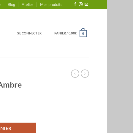
r
Blog
Atelier
Mes produits
SE CONNECTER
PANIER /
0,00
€
0
 Ambre
re
NIER