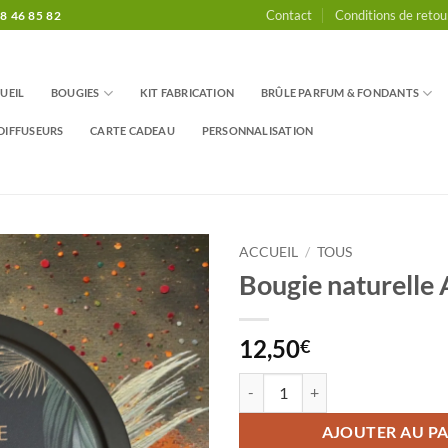
Contact
Conditions de retou
8 46 85 82
UEIL
BOUGIES
KIT FABRICATION
BRÛLE PARFUM & FONDANTS
DIFFUSEURS
CARTE CADEAU
PERSONNALISATION
ACCUEIL
/
TOUS
Bougie naturelle
12,50
€
quantité de Bougie naturelle Amb
AJOUTER AU PA