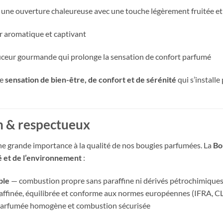
 une ouverture chaleureuse avec une touche légèrement fruitée e
r aromatique et captivant
ouceur gourmande qui prolonge la sensation de confort parfumé
ne
sensation de bien-être, de confort et de sérénité
qui s’install
n & respectueux
ne grande importance à la qualité de nos bougies parfumées. La
Bo
é et de l’environnement
:
ble
— combustion propre sans paraffine ni dérivés pétrochimique
affinée, équilibrée et conforme aux normes européennes (IFRA, C
parfumée homogène et combustion sécurisée