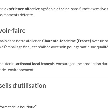
une
expérience olfactive agréable et saine
, sans fumée excessive 
os moments détente.
voir-faire
 main
dans notre atelier en
Charente-Maritime (France)
avec un sa
 à l’emballage final, est réalisée avec soin pour garantir une qual
 soutenir
l’artisanat local français
, encourager une production dur
t de l’environnement.
ils d’utilisation
 format de la boutique)