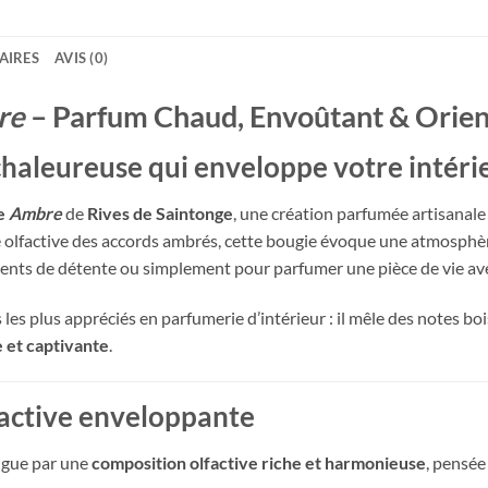
AIRES
AVIS (0)
re
– Parfum Chaud, Envoûtant & Orient
aleureuse qui enveloppe votre intéri
le
Ambre
de
Rives de Saintonge
, une création parfumée artisanale
sse olfactive des accords ambrés, cette bougie évoque une atmosph
ments de détente ou simplement pour parfumer une pièce de vie av
ifs les plus appréciés en parfumerie d’intérieur : il mêle des notes 
 et captivante
.
active enveloppante
ingue par une
composition olfactive riche et harmonieuse
, pensée