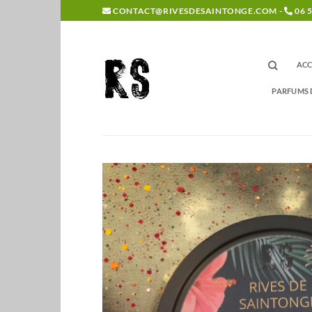
Passer
CONTACT@RIVESDESAINTONGE.COM -
06 5
au
contenu
ACC
PARFUMS 