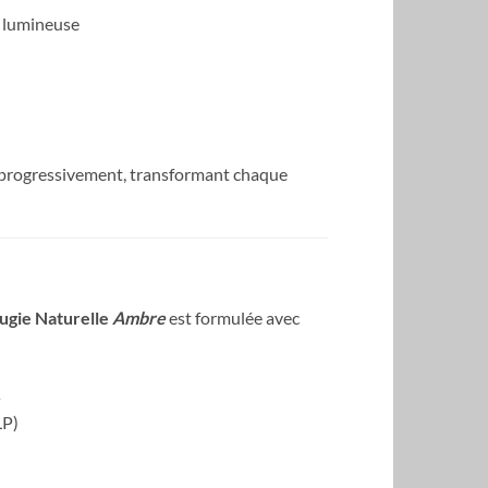
t lumineuse
e progressivement, transformant chaque
ugie Naturelle
Ambre
est formulée avec
s
LP)