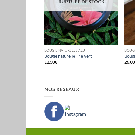
RUPTURE DE STOCK
ALU
BOUGIE NATURELLE ALU
BOUGI
elaxation
Bougie naturelle Thé Vert
Bougi
12,50
€
26,0
NOS RESEAUX