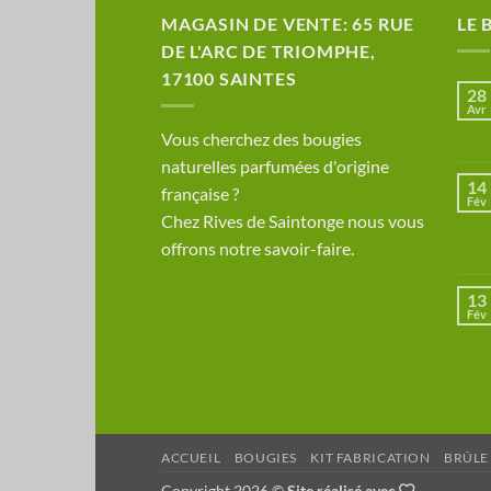
MAGASIN DE VENTE: 65 RUE
LE 
DE L'ARC DE TRIOMPHE,
17100 SAINTES
28
Avr
​Vous cherchez des bougies
naturelles parfumées d'origine
14
française ?
Fév
Chez Rives de Saintonge nous vous
offrons notre savoir-faire.
13
Fév
ACCUEIL
BOUGIES
KIT FABRICATION
BRÛLE
Copyright 2026 ©
Site réalisé avec