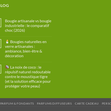
BLOG
Bougie artisanale vs bougie
industrielle : le comparatif
choc (2026)
Aucun
commentaire
Bougies naturelles en
sur
Bougie
verre artisanales :
artisanale
ambiance, bien-être &
vs
bougie
décoration
industrielle
:
Aucun
le
commentaire
La noix de coco : le
sur
comparatif
choc
répulsif naturel redoutable
Bougies
(2026)
contre le moustique tigre
naturelles
en
(et la solution efficace pour
verre
protéger votre peau)
artisanales
:
Aucun
ambiance,
commentaire
bien-
sur
être
&
 PARFUM & FONDANTS
PARFUMS DIFFUSEURS
CARTE CADEAU
PERS
La
décoration
noix
de