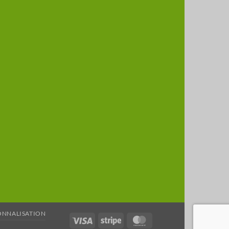
ONNALISATION
Visa
Stripe
MasterCard