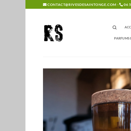
Passer
CONTACT@RIVESDESAINTONGE.COM -
06 5
au
contenu
ACC
PARFUMS 