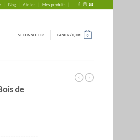
r
Blog
Atelier
Mes produits
SE CONNECTER
PANIER /
0,00
€
0
Bois de