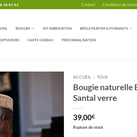
Contact
Conditions de retou
8 46 85 82
UEIL
BOUGIES
KIT FABRICATION
BRÛLE PARFUM & FONDANTS
DIFFUSEURS
CARTE CADEAU
PERSONNALISATION
ACCUEIL
/
TOUS
Bougie naturelle 
Santal verre
39,00
€
Rupture de stock