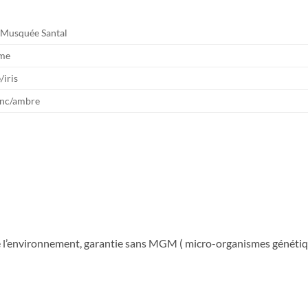
 Musquée Santal
ome
/iris
anc/ambre
e l’environnement, garantie sans MGM ( micro-organismes génétiqu