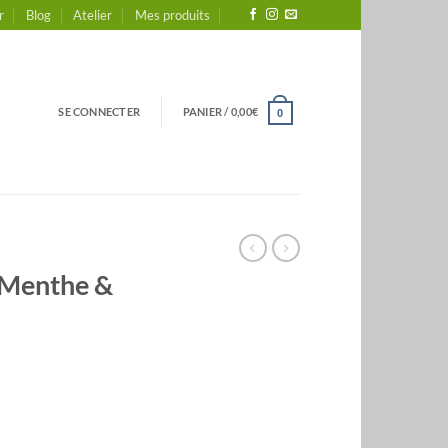
r
Blog
Atelier
Mes produits
SE CONNECTER
PANIER /
0,00
€
0
 Menthe &
he & Basilic