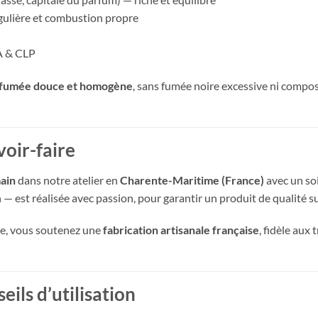
ulière et combustion propre
A & CLP
arfumée douce et homogène
, sans fumée noire excessive ni compo
voir-faire
main
dans notre atelier en
Charente-Maritime (France)
avec un so
n — est réalisée avec passion, pour garantir un produit de qualité s
ge, vous soutenez une
fabrication artisanale française
, fidèle aux
ils d’utilisation