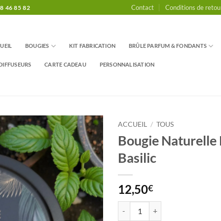
Contact
Conditions de retou
8 46 85 82
UEIL
BOUGIES
KIT FABRICATION
BRÛLE PARFUM & FONDANTS
DIFFUSEURS
CARTE CADEAU
PERSONNALISATION
ACCUEIL
/
TOUS
Bougie Naturelle
Basilic
12,50
€
quantité de Bougie Naturelle Ment