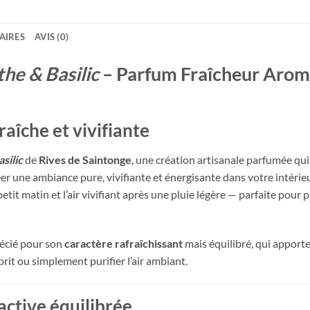
AIRES
AVIS (0)
he & Basilic
– Parfum Fraîcheur Aroma
aîche et vivifiante
silic
de
Rives de Saintonge
, une création artisanale parfumée qu
er une ambiance pure, vivifiante et énergisante dans votre intéri
u petit matin et l’air vivifiant après une pluie légère — parfaite pou
écié pour son
caractère rafraîchissant
mais équilibré, qui apport
sprit ou simplement purifier l’air ambiant.
ctive équilibrée