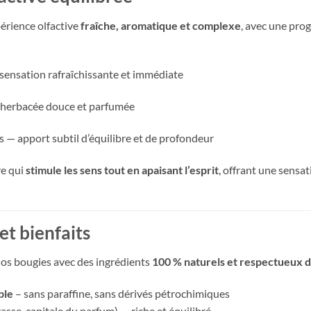
rience olfactive
fraîche, aromatique et complexe
, avec une pro
sensation rafraîchissante et immédiate
e herbacée douce et parfumée
és — apport subtil d’équilibre et de profondeur
e qui
stimule les sens tout en apaisant l’esprit
, offrant une sensat
et bienfaits
nos bougies avec des ingrédients
100 % naturels et respectueux d
ble
– sans paraffine, sans dérivés pétrochimiques
sse, capitale du parfum) — riche et équilibré