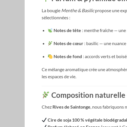
La bougie
Menthe & Basilic
propose une expé
sélectionnées :
Notes de tête
: menthe fraîche — une 
Notes de cœur
: basilic — une nuanc
Notes de fond
: accords verts et bois
Ce mélange aromatique crée une atmosphèr
les espaces de vie.
Composition naturelle 
Chez
Rives de Saintonge
, nous fabriquons 
Cire de soja 100 % végétale biodégrada
Parfum élaboré en France
(souvent à Gra