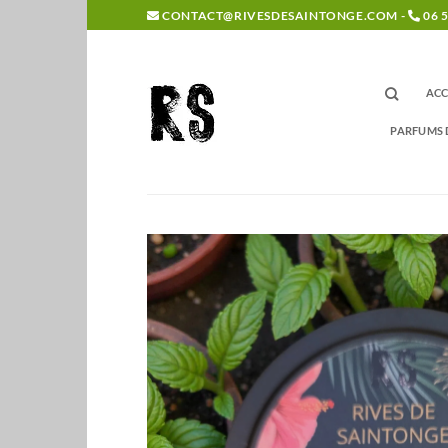
Passer
CONTACT@RIVESDESAINTONGE.COM -
06 5
au
contenu
ACC
PARFUMS 