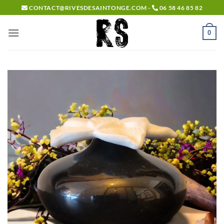
Passer
CONTACT@RIVESDESAINTONGE.COM -
06 58 46 85 82
au
contenu
0