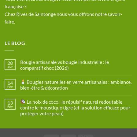
française ?
Chez Rives de Saintonge nous vous offrons notre savoir-
faire.
LE BLOG
Bougie artisanale vs bougie industrielle : le
28
Avr
comparatif choc (2026)
Aucun
commentaire
Bougies naturelles en verre artisanales : ambiance,
14
sur
Bougie
Fév
bien-être & décoration
artisanale
vs
Aucun
bougie
commentaire
La noix de coco : le répulsif naturel redoutable
13
industrielle
sur
:
Fév
contre le moustique tigre (et la solution efficace pour
le
Bougies
protéger votre peau)
comparatif
naturelles
choc
en
Aucun
(2026)
verre
commentaire
artisanales
sur
:
ambiance,
La