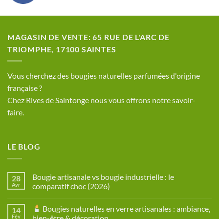
MAGASIN DE VENTE: 65 RUE DE L'ARC DE
TRIOMPHE, 17100 SAINTES
​Vous cherchez des bougies naturelles parfumées d'origine
française ?
Chez Rives de Saintonge nous vous offrons notre savoir-
faire.
LE BLOG
Bougie artisanale vs bougie industrielle : le
28
Avr
comparatif choc (2026)
Aucun
commentaire
Bougies naturelles en verre artisanales : ambiance,
14
sur
Bougie
Fév
bien-être & décoration