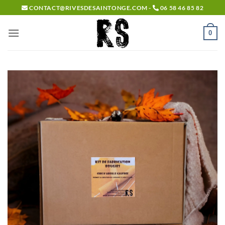
Passer
CONTACT@RIVESDESAINTONGE.COM -
06 58 46 85 82
au
contenu
0