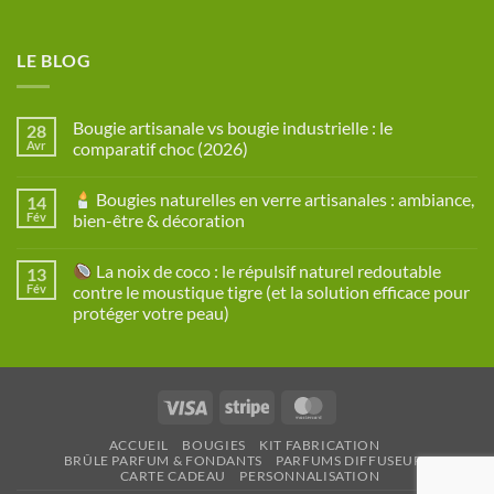
LE BLOG
Bougie artisanale vs bougie industrielle : le
28
Avr
comparatif choc (2026)
Aucun
commentaire
Bougies naturelles en verre artisanales : ambiance,
14
sur
Bougie
Fév
bien-être & décoration
artisanale
vs
Aucun
bougie
commentaire
La noix de coco : le répulsif naturel redoutable
13
industrielle
sur
:
Fév
contre le moustique tigre (et la solution efficace pour
le
Bougies
protéger votre peau)
comparatif
naturelles
choc
en
Aucun
(2026)
verre
commentaire
artisanales
sur
:
ambiance,
La
bien-
Visa
Stripe
MasterCard
noix
être
de
&
coco
décoration
ACCUEIL
BOUGIES
KIT FABRICATION
:
BRÛLE PARFUM & FONDANTS
PARFUMS DIFFUSEURS
le
CARTE CADEAU
PERSONNALISATION
répulsif
naturel