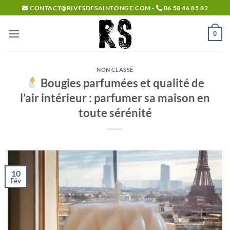
Passer
CONTACT@RIVESDESAINTONGE.COM -
06 58 46 85 82
au
contenu
0
NON CLASSÉ
Bougies parfumées et qualité de
l’air intérieur : parfumer sa maison en
toute sérénité
10
Fév