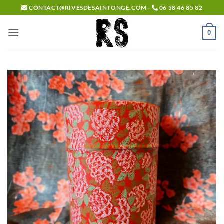
Passer
CONTACT@RIVESDESAINTONGE.COM -
06 58 46 85 82
au
contenu
0