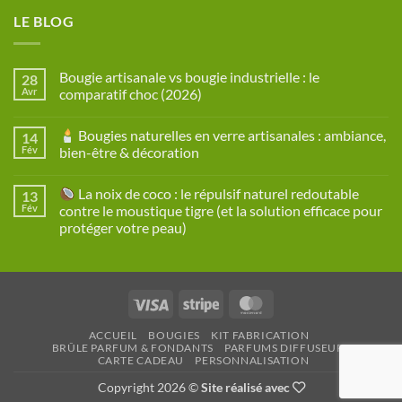
LE BLOG
Bougie artisanale vs bougie industrielle : le
28
Avr
comparatif choc (2026)
Aucun
commentaire
Bougies naturelles en verre artisanales : ambiance,
14
sur
Bougie
Fév
bien-être & décoration
artisanale
vs
Aucun
bougie
commentaire
La noix de coco : le répulsif naturel redoutable
13
industrielle
sur
:
Fév
contre le moustique tigre (et la solution efficace pour
le
Bougies
protéger votre peau)
comparatif
naturelles
choc
en
Aucun
(2026)
verre
commentaire
artisanales
sur
:
ambiance,
La
bien-
Visa
Stripe
MasterCard
noix
être
de
&
coco
décoration
ACCUEIL
BOUGIES
KIT FABRICATION
:
BRÛLE PARFUM & FONDANTS
PARFUMS DIFFUSEURS
le
CARTE CADEAU
PERSONNALISATION
répulsif
naturel
redoutable
Copyright 2026 ©
Site réalisé avec
contre