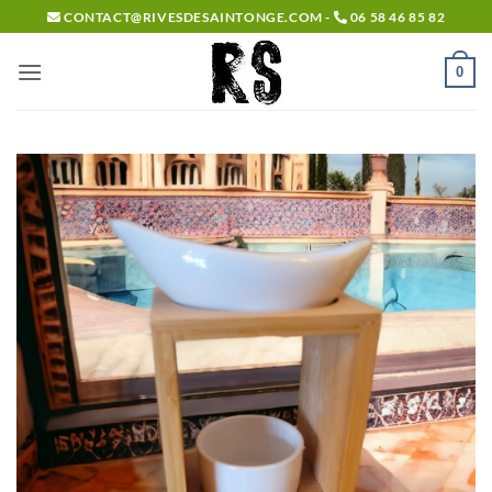
Passer
CONTACT@RIVESDESAINTONGE.COM -
06 58 46 85 82
au
contenu
0