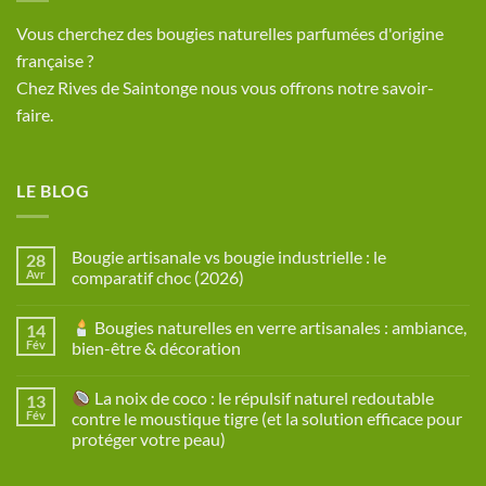
​Vous cherchez des bougies naturelles parfumées d'origine
française ?
Chez Rives de Saintonge nous vous offrons notre savoir-
faire.
LE BLOG
Bougie artisanale vs bougie industrielle : le
28
Avr
comparatif choc (2026)
Aucun
commentaire
Bougies naturelles en verre artisanales : ambiance,
14
sur
Bougie
Fév
bien-être & décoration
artisanale
vs
Aucun
bougie
commentaire
La noix de coco : le répulsif naturel redoutable
13
industrielle
sur
:
Fév
contre le moustique tigre (et la solution efficace pour
le
Bougies
protéger votre peau)
comparatif
naturelles
choc
en
Aucun
(2026)
verre
commentaire
artisanales