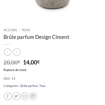
ACCUEIL
/
TOUS
Brûle parfum Design Ciment
Le
Le
20,00
14,00
€
€
prix
prix
Rupture de stock
initial
actuel
était :
est :
UGS :
51
20,00€.
14,00€.
Catégories :
Brûle parfum
,
Tous