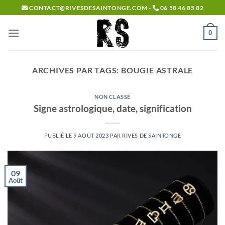
Passer
CONTACT@RIVESDESAINTONGE.COM -
06 58 46 85 82
au
contenu
0
ARCHIVES PAR TAGS:
BOUGIE ASTRALE
NON CLASSÉ
Signe astrologique, date, signification
PUBLIÉ LE
9 AOÛT 2023
PAR
RIVES DE SAINTONGE
09
Août