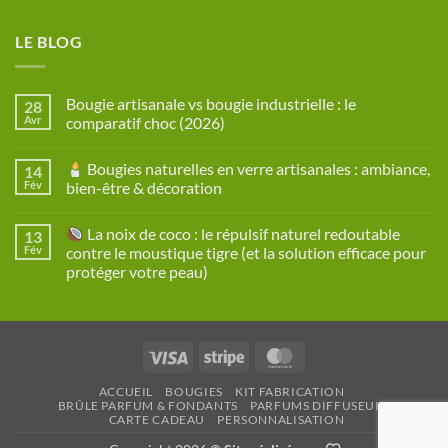
LE BLOG
Bougie artisanale vs bougie industrielle : le
28
Avr
comparatif choc (2026)
Aucun
commentaire
Bougies naturelles en verre artisanales : ambiance,
14
sur
Bougie
Fév
bien-être & décoration
artisanale
vs
Aucun
bougie
commentaire
La noix de coco : le répulsif naturel redoutable
13
industrielle
sur
:
Fév
contre le moustique tigre (et la solution efficace pour
le
Bougies
protéger votre peau)
comparatif
naturelles
choc
en
Aucun
(2026)
verre
commentaire
artisanales
sur
:
ambiance,
La
bien-
Visa
Stripe
MasterCard
noix
être
de
&
coco
décoration
ACCUEIL
BOUGIES
KIT FABRICATION
:
BRÛLE PARFUM & FONDANTS
PARFUMS DIFFUSEURS
le
CARTE CADEAU
PERSONNALISATION
répulsif
naturel
redoutable