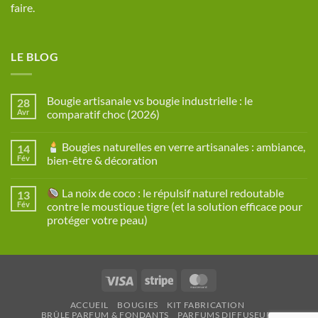
faire.
LE BLOG
Bougie artisanale vs bougie industrielle : le
28
Avr
comparatif choc (2026)
Aucun
commentaire
Bougies naturelles en verre artisanales : ambiance,
14
sur
Bougie
Fév
bien-être & décoration
artisanale
vs
Aucun
bougie
commentaire
La noix de coco : le répulsif naturel redoutable
13
industrielle
sur
:
Fév
contre le moustique tigre (et la solution efficace pour
le
Bougies
protéger votre peau)
comparatif
naturelles
choc
en
Aucun
(2026)
verre
commentaire
artisanales
sur
:
ambiance,
La
bien-
Visa
Stripe
MasterCard
noix
être
de
&
coco
décoration
ACCUEIL
BOUGIES
KIT FABRICATION
:
BRÛLE PARFUM & FONDANTS
PARFUMS DIFFUSEURS
le