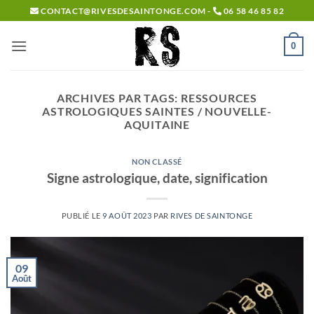
Passer
CONTACT@RIVESDESAINTONGE.COM -
06 58 46 85 82
au
contenu
0
ARCHIVES PAR TAGS:
RESSOURCES
ASTROLOGIQUES SAINTES / NOUVELLE-
AQUITAINE
NON CLASSÉ
Signe astrologique, date, signification
PUBLIÉ LE
9 AOÛT 2023
PAR
RIVES DE SAINTONGE
09
Août