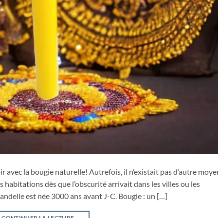
oir avec la bougie naturelle! Autrefois, il n’existait pas d’autre moye
s habitations dès que l’obscurité arrivait dans les villes ou les
andelle est née 3000 ans avant J-C. Bougie : un […]
CONTINUER LA LECTURE
→