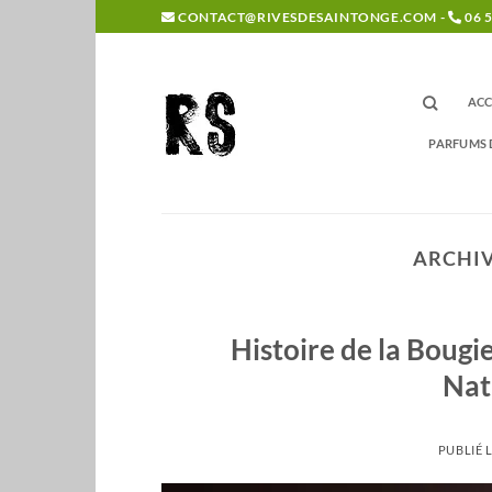
Passer
CONTACT@RIVESDESAINTONGE.COM -
06 5
au
contenu
ACC
PARFUMS 
ARCHIV
Histoire de la Bougi
Nat
PUBLIÉ 