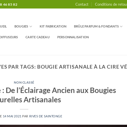
Contact
Conditions de retou
8 46 85 82
UEIL
BOUGIES
KIT FABRICATION
BRÛLE PARFUM & FONDANTS
DIFFUSEURS
CARTE CADEAU
PERSONNALISATION
ES PAR TAGS:
BOUGIE ARTISANALE À LA CIRE V
NON CLASSÉ
e : De l’Éclairage Ancien aux Bougies
urelles Artisanales
LE
14 MAI 2021
PAR
RIVES DE SAINTONGE