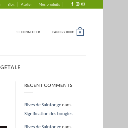
r
Blog
Atelier
Mes produits
SE CONNECTER
PANIER /
0,00
€
0
ÉGÉTALE
RECENT COMMENTS
Rives de Saintonge
dans
Signification des bougies
Rives de Saintonge
dans