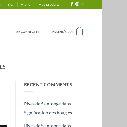
r
Blog
Atelier
Mes produits
SE CONNECTER
PANIER /
0,00
€
0
ES
RECENT COMMENTS
Rives de Saintonge
dans
Signification des bougies
Rives de Saintonge
dans