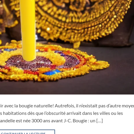
oir avec la bougie naturelle! Autrefois, il n’existait pas d’autre moye
s habitations dès que l’obscurité arrivait dans les villes ou les
andelle est née 3000 ans avant J-C. Bougie : un […]
CONTINUER LA LECTURE
→