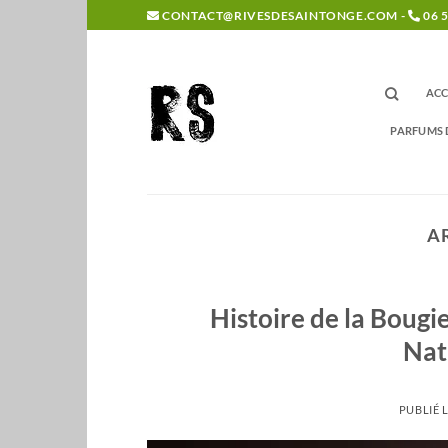
Passer
CONTACT@RIVESDESAINTONGE.COM -
06 5
au
contenu
ACC
PARFUMS 
A
Histoire de la Bougi
Nat
PUBLIÉ 