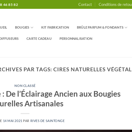
Contact
Conditions de retou
8 46 85 82
UEIL
BOUGIES
KIT FABRICATION
BRÛLE PARFUM & FONDANTS
DIFFUSEURS
CARTE CADEAU
PERSONNALISATION
RCHIVES PAR TAGS:
CIRES NATURELLES VÉGÉTAL
NON CLASSÉ
e : De l’Éclairage Ancien aux Bougies
urelles Artisanales
LE
14 MAI 2021
PAR
RIVES DE SAINTONGE