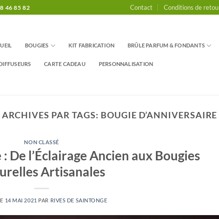
Contact
Conditions de retou
8 46 85 82
UEIL
BOUGIES
KIT FABRICATION
BRÛLE PARFUM & FONDANTS
DIFFUSEURS
CARTE CADEAU
PERSONNALISATION
ARCHIVES PAR TAGS:
BOUGIE D’ANNIVERSAIRE
NON CLASSÉ
e : De l’Éclairage Ancien aux Bougies
urelles Artisanales
LE
14 MAI 2021
PAR
RIVES DE SAINTONGE