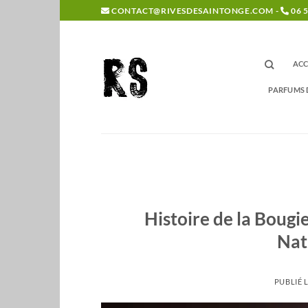
Passer
CONTACT@RIVESDESAINTONGE.COM -
06 5
au
contenu
ACC
PARFUMS 
Histoire de la Bougi
Nat
PUBLIÉ 