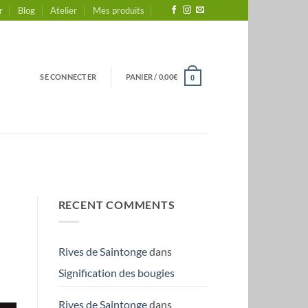
r
Blog
Atelier
Mes produits
SE CONNECTER
PANIER /
0,00
€
0
RECENT COMMENTS
Rives de Saintonge
dans
Signification des bougies
Rives de Saintonge
dans