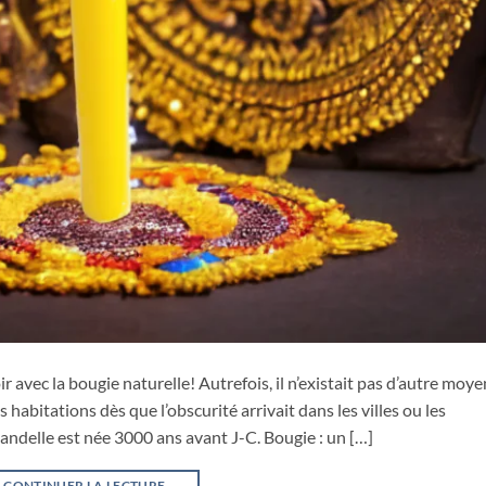
oir avec la bougie naturelle! Autrefois, il n’existait pas d’autre moye
s habitations dès que l’obscurité arrivait dans les villes ou les
andelle est née 3000 ans avant J-C. Bougie : un […]
CONTINUER LA LECTURE
→